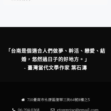
「台南是個適合人們做夢、幹活、戀愛、結
婚，悠然過日子的好地方。」
- 臺灣當代文學作家 葉石濤
710臺南市永康區復華三街64號8樓之5
06-204-0368
etownrise@gmail.com