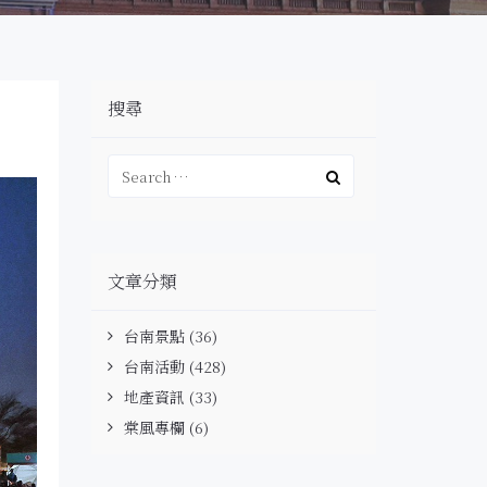
搜尋
文章分類
台南景點
(36)
台南活動
(428)
地產資訊
(33)
棠風專欄
(6)