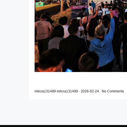
milcra131499 milcra131499
-
2026-02-24
-
No Comments