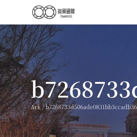
b7268733
Ark
/
b7268733d506ade0831bb3ccadb3