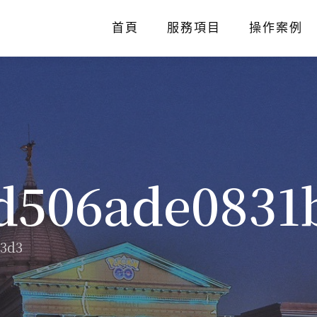
首頁
服務項目
操作案例
d506ade0831
63d3