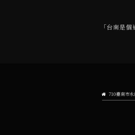
「台南是個
710臺南市