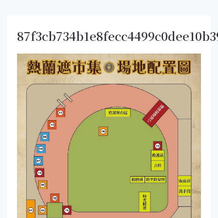
87f3cb734b1e8fecc4499c0dee10b3