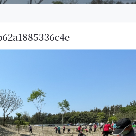
b62a1885336c4e