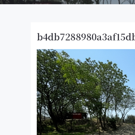
b4db7288980a3af15d