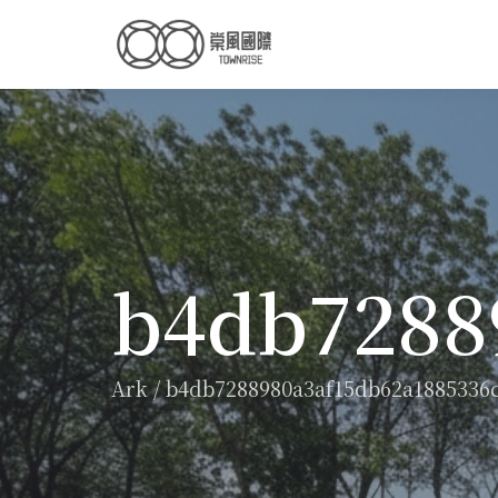
b4db7288
Ark
/
b4db7288980a3af15db62a1885336