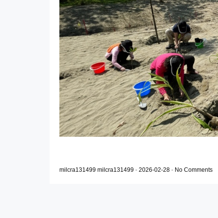
milcra131499 milcra131499
-
2026-02-28
-
No Comments