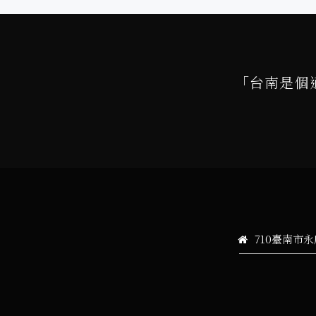
「台南是個
710臺南市