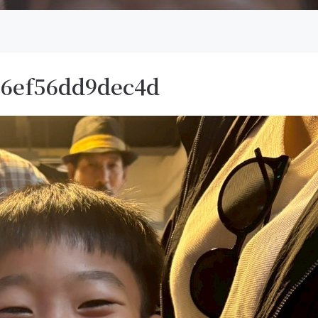
b6ef56dd9dec4d