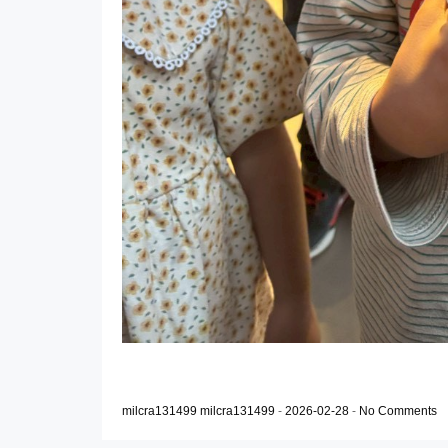
milcra131499 milcra131499
-
2026-02-28
-
No Comments