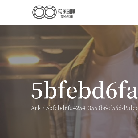
5bfebd6f
Ark
/
5bfebd6fa425413553b6ef56dd9de