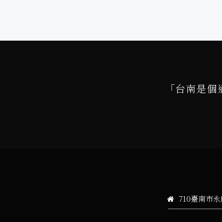
「台南是個
710臺南市