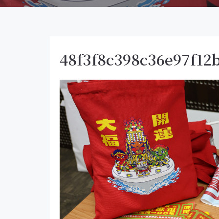
48f3f8c398c36e97f12