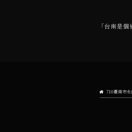
「台南是個
710臺南市