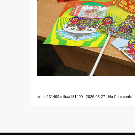
milcra131499 milcra131499
-
2026-03-27
-
No Comments