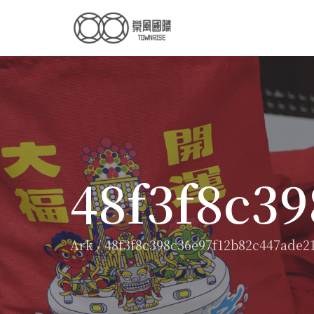
48f3f8c3
Ark
/
48f3f8c398c36e97f12b82c447ade2