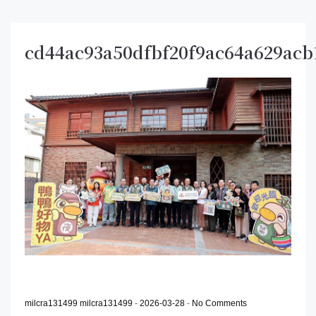
cd44ac93a50dfbf20f9ac64a629acb
milcra131499 milcra131499
-
2026-03-28
-
No Comments