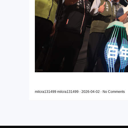
milcra131499 milcra131499
-
2026-04-02
-
No Comments