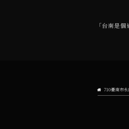
「台南是個
710臺南市