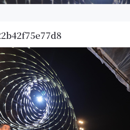
22b42f75e77d8