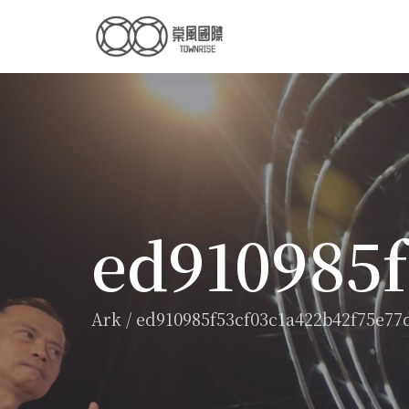
ed910985
Ark
/
ed910985f53cf03c1a422b42f75e77