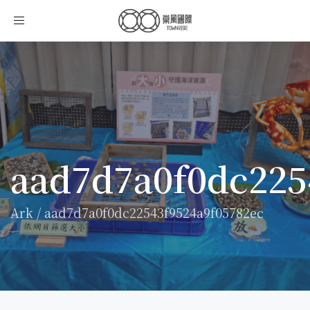
Toggle
navigation
aad7d7a0f0dc225
Ark
/
aad7d7a0f0dc22543f9524a9f05782ec