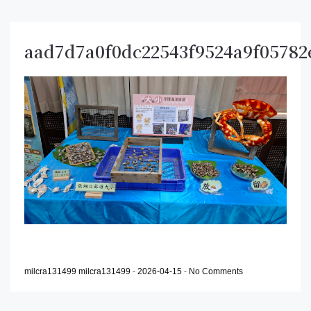
aad7d7a0f0dc22543f9524a9f05782
milcra131499 milcra131499
-
2026-04-15
-
No Comments