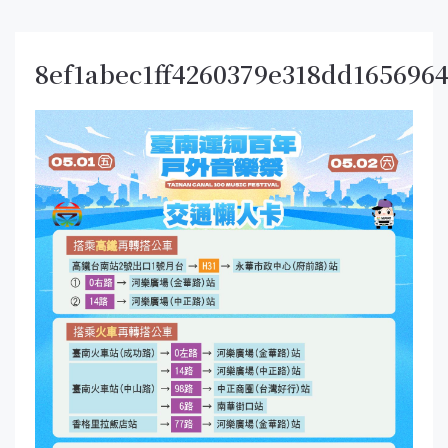
8ef1abec1ff4260379e318dd165696