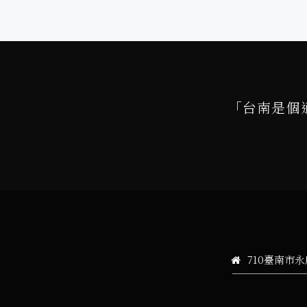
「台南是個
710臺南市