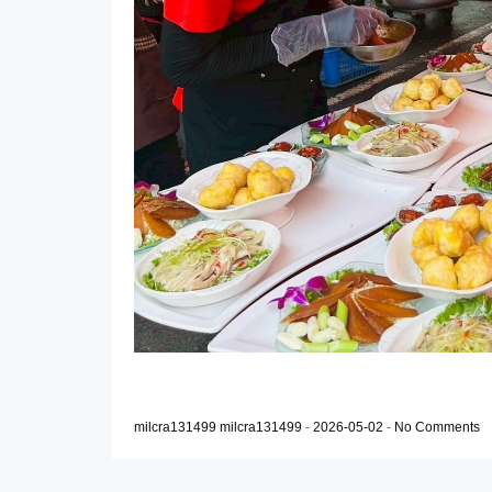
milcra131499 milcra131499
-
2026-05-02
-
No Comments