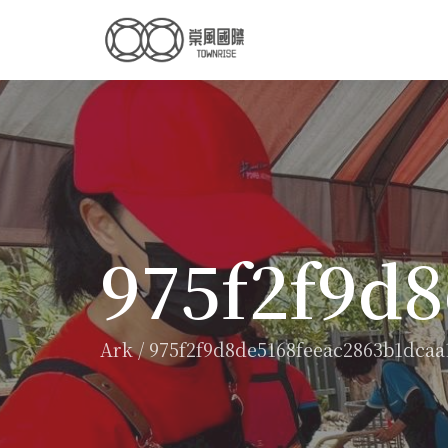
975f2f9d
Ark
/
975f2f9d8de5168feeac2863b1dcaa