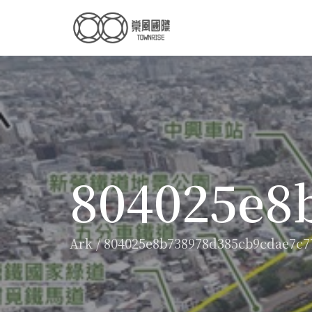
804025e8
Ark
/
804025e8b738978d385cb9cdae7c7