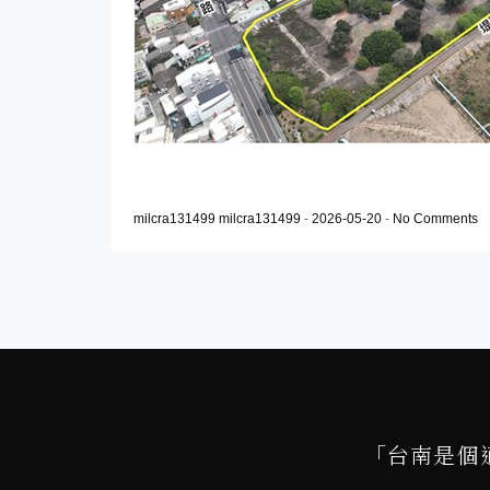
milcra131499 milcra131499
-
2026-05-20
-
No Comments
「台南是個