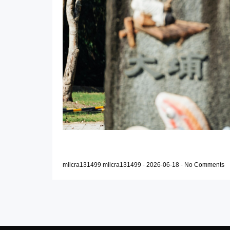
milcra131499 milcra131499
-
2026-06-18
-
No Comments