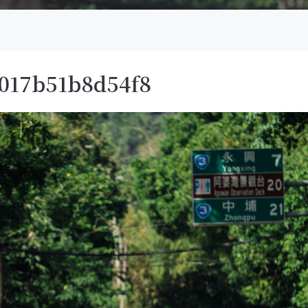
017b51b8d54f8