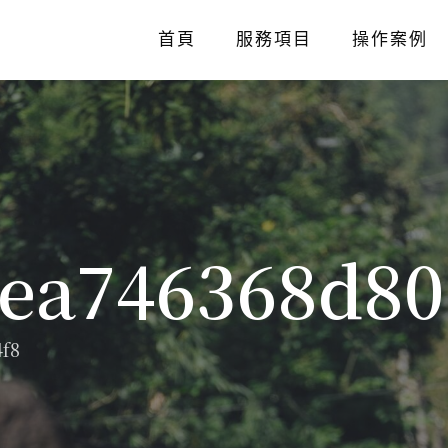
首頁
服務項目
操作案例
2ea746368d80
4f8