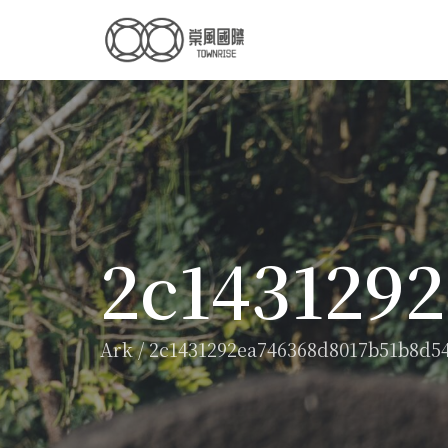
2c143129
Ark
/
2c1431292ea746368d8017b51b8d5