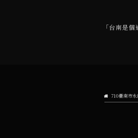
「台南是個
710臺南市