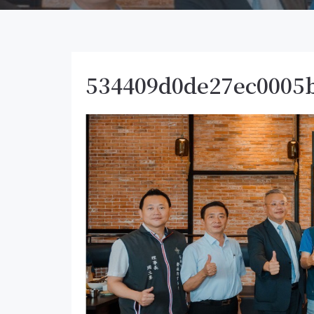
534409d0de27ec0005