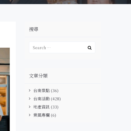
搜尋
文章分類
台南景點
(36)
台南活動
(428)
地產資訊
(33)
棠風專欄
(6)