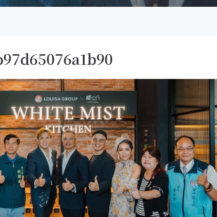
b97d65076a1b90