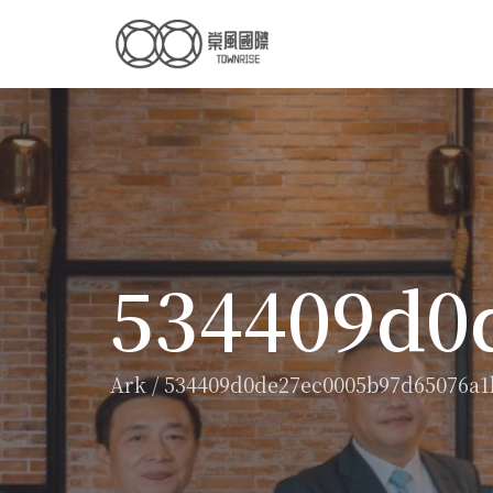
534409d0
Ark
/
534409d0de27ec0005b97d65076a1