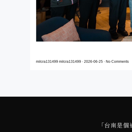
milcra131499 milcra131499
-
2026-06-25
-
No Comments
「台南是個