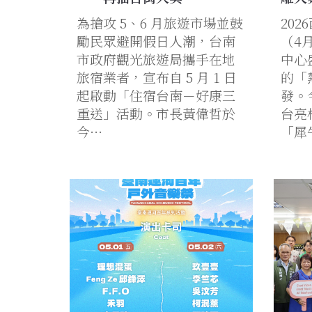
為搶攻 5、6 月旅遊市場並鼓
20
勵民眾避開假日人潮，台南
（4
市政府觀光旅遊局攜手在地
中心
旅宿業者，宣布自 5 月 1 日
的「
起啟動「住宿台南－好康三
發。
重送」活動。市長黃偉哲於
台亮
今…
「犀