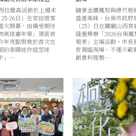
26西拉雅森活節於上週末
隨著金鑽鳳梨與綠竹筍
月25-26日）在官田遊客
盛產高峰，台南市政府
盛大開幕，由備受期待
（25）日在關廟山西宮
熱氣球嘉年華」領銜首
隆重舉辦「2026台南鳳
今年亮點聚焦於首次在
筍季」主場活動。市長
相的泰國迷你造型球
哲親臨現場，不僅示範
牛」…
創意料理製…