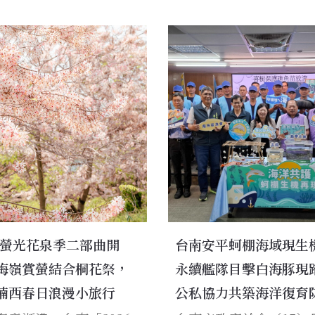
26螢光花泉季二部曲開
台南安平蚵棚海域現生
梅嶺賞螢結合桐花祭，
永續艦隊目擊白海豚現
楠西春日浪漫小旅行
公私協力共築海洋復育