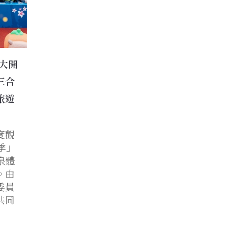
盛大開
三合
旅遊
度觀
季」
泉體
。由
委員
共同