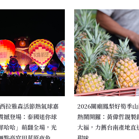
26西拉雅森活節熱氣球嘉
2026關廟鳳梨好筍季
震撼登場：泰國迷你球
熱鬧開鑼：黃偉哲親製
犀哈哈」萌翻全場，光
大福，力薦台南產地直
舞點亮官田草原夜色
甜味