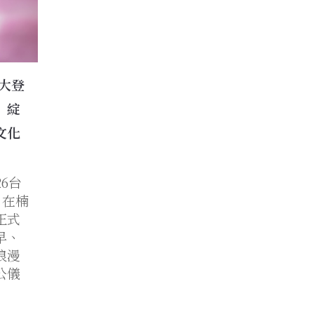
盛大登
」綻
文化
6台
日在楠
正式
早、
浪漫
公儀