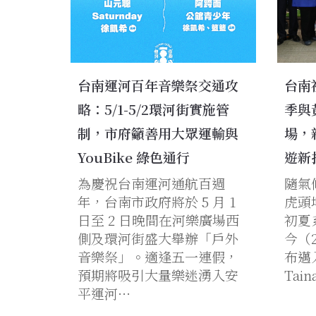
台南運河百年音樂祭交通攻
台南
略：5/1-5/2環河街實施管
季與
制，市府籲善用大眾運輸與
場，
YouBike 綠色通行
遊新
為慶祝台南運河通航百週
隨氣
年，台南市政府將於 5 月 1
虎頭
日至 2 日晚間在河樂廣場西
初夏
側及環河街盛大舉辦「戶外
今（
音樂祭」。適逢五一連假，
布邁
預期將吸引大量樂迷湧入安
Tain
平運河…