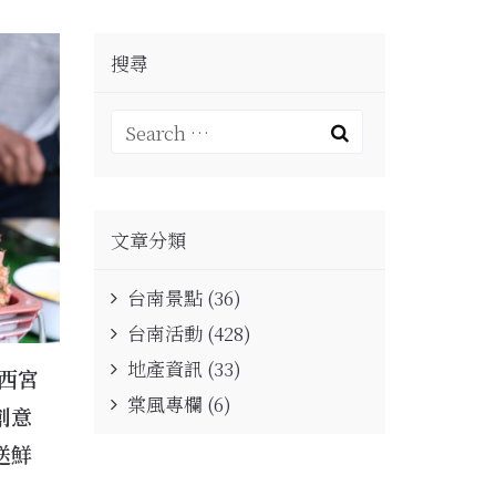
搜尋
文章分類
台南景點
(36)
台南活動
(428)
地產資訊
(33)
山西宮
棠風專欄
(6)
創意
送鮮