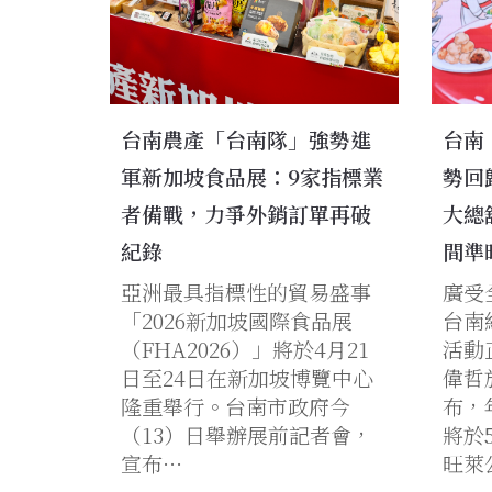
台南農產「台南隊」強勢進
台南
軍新加坡食品展：9家指標業
勢回
者備戰，力爭外銷訂單再破
大總
紀錄
間準
亞洲最具指標性的貿易盛事
廣受
「2026新加坡國際食品展
台南
（FHA2026）」將於4月21
活動
日至24日在新加坡博覽中心
偉哲
隆重舉行。台南市政府今
布，
（13）日舉辦展前記者會，
將於
宣布…
旺萊