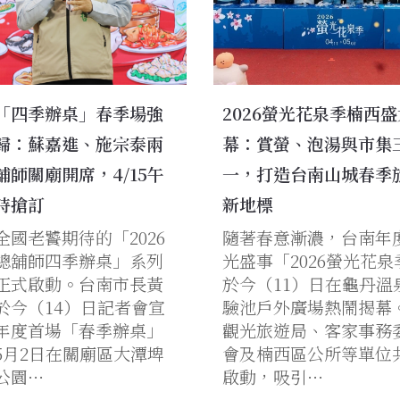
「四季辦桌」春季場強
2026螢光花泉季楠西
歸：蘇嘉進、施宗泰兩
幕：賞螢、泡湯與市集
舖師關廟開席，4/15午
一，打造台南山城春季
時搶訂
新地標
全國老饕期待的「2026
隨著春意漸濃，台南年
總舖師四季辦桌」系列
光盛事「2026螢光花泉
正式啟動。台南市長黃
於今（11）日在龜丹溫
於今（14）日記者會宣
驗池戶外廣場熱鬧揭幕
年度首場「春季辦桌」
觀光旅遊局、客家事務
5月2日在關廟區大潭埤
會及楠西區公所等單位
公園…
啟動，吸引…