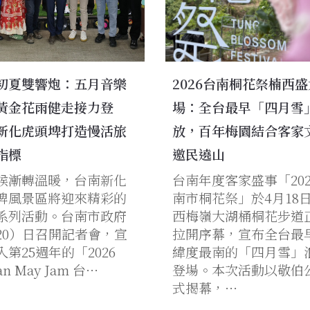
初夏雙響炮：五月音樂
2026台南桐花祭楠西
黃金花雨健走接力登
場：全台最早「四月雪
新化虎頭埤打造慢活旅
放，百年梅園結合客家
指標
邀民遶山
候漸轉溫暖，台南新化
台南年度客家盛事「202
埤風景區將迎來精彩的
南市桐花祭」於4月18
系列活動。台南市政府
西梅嶺大湖桶桐花步道
20）日召開記者會，宣
拉開序幕，宣布全台最
入第25週年的「2026
緯度最南的「四月雪」
an May Jam 台…
登場。本次活動以敬伯
式揭幕，…