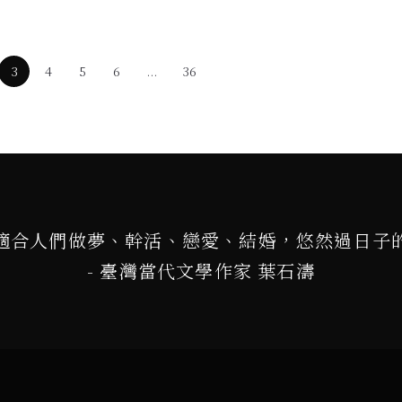
3
4
5
6
...
36
適合人們做夢、幹活、戀愛、結婚，悠然過日子
- 臺灣當代文學作家 葉石濤