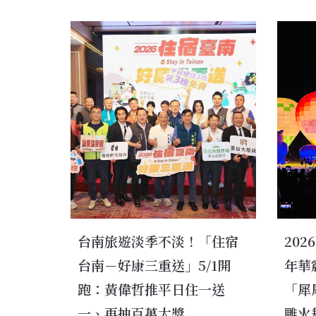
台南旅遊淡季不淡！「住宿
20
台南－好康三重送」5/1開
年華
跑：黃偉哲推平日住一送
「犀
一、再抽百萬大獎
雕火