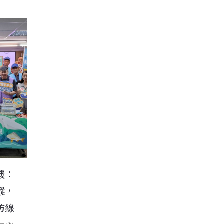
機：
蹤，
防線