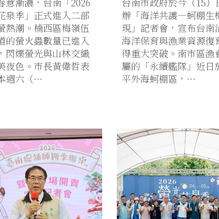
春意漸濃，台南「2026
台南市政府於今（15）
花泉季」正式進入二部
辦「海洋共護—蚵棚生
螢熱潮。楠西區梅嶺伍
現」記者會，宣布台南
道的螢火蟲數量已進入
海洋保育與漁業資源復
，閃爍螢光與山林交織
得重大突破。南市區漁
美夜色。市長黃偉哲表
屬的「永續艦隊」近日
本週六（…
平外海蚵棚區，…