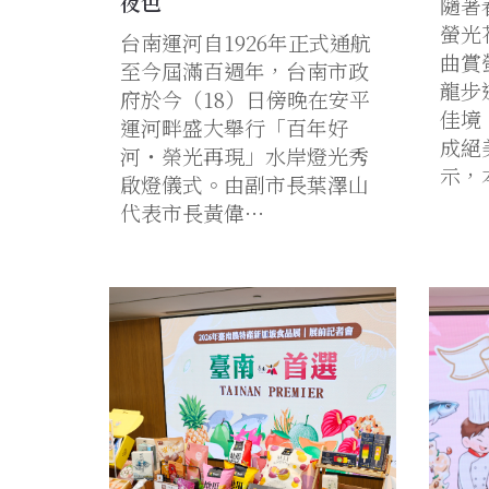
夜色
隨著
螢光
台南運河自1926年正式通航
曲賞
至今屆滿百週年，台南市政
龍步
府於今（18）日傍晚在安平
佳境
運河畔盛大舉行「百年好
成絕
河・榮光再現」水岸燈光秀
示，
啟燈儀式。由副市長葉澤山
代表市長黃偉…