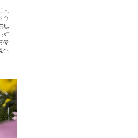
進入
於今
廣場
梨好
黃偉
鳳梨