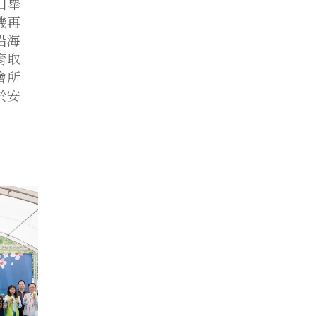
日舉
機再
沿海
育取
會所
於安