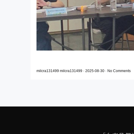
milcra131499 milcra131499
-
2025-08-30
-
No Comments