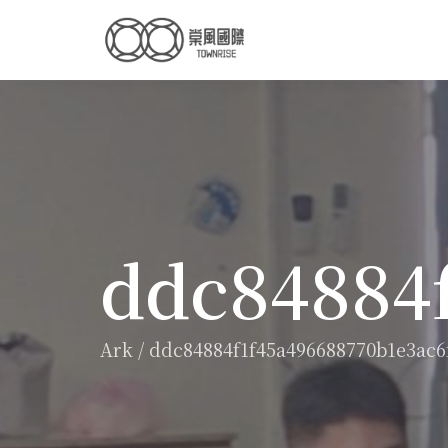
ddc84884
Ark
/
ddc84884f1f45a496688770b1e3ac6