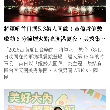
將軍吼首日湧5.3萬人同歡！黃偉哲倒數
啟動 6 分鐘煙火點亮漁港夏夜，美秀集…
「2026台南夏日音樂節－將軍吼」於今（8/1）
日晚間在將軍漁港震撼登場！邁入第 15 年的將
軍吼，首日以「鯤鯓大團拜」為主題，集結賽
博台客天團美秀集團、人氣男團 ARKis、國
民…