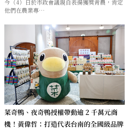
今（4）日於市政會議親自表揚獲獎青農，肯定
他們在農業專…
菜奇鴨、夜奇鴨授權帶動逾 2 千萬元商
機！黃偉哲：打造代表台南的全國級品牌