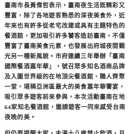
臺南市長黃偉哲表示，臺南夜生活既精彩又
豐富，除了各地遊客熟悉
的深夜美食外，近
年來也有許多從老宅改建或具有主題特色的
餐酒館
，更加吸引許多饕客造訪臺南，不僅
豐富了臺南美食元素，也發展出
府城夜間觀
光另一種新風貌。市府連續三年舉辦「臺南
國際餐酒嘉年
華」，號召眾多知名酒商品牌
及入圍世界級的在地頂尖餐酒館、職人
齊聚
一堂，堪稱亞洲區最大的美食嘉年華饗宴，
吸引眾多遊客前來參
與，本次活動臺南在地
64家知名餐酒館，邀請遊客一同來感受台南
夜晚的美。
但仍要提醒大家，未滿十八歲禁止飲酒，且