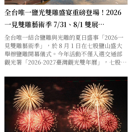
全台唯一鹽光雙雕盛宴重磅登場！2026
一見雙雕藝術季 7/31、8/1 雙展…
全台唯一結合鹽雕與光雕的夏日盛事「2026一
見雙雕藝術季」，於 8 月 1 日在七股鹽山盛大
舉辦鹽雕開幕儀式。今年活動不僅入選交通部
觀光署「2026-2027臺灣觀光雙年曆」，七股…