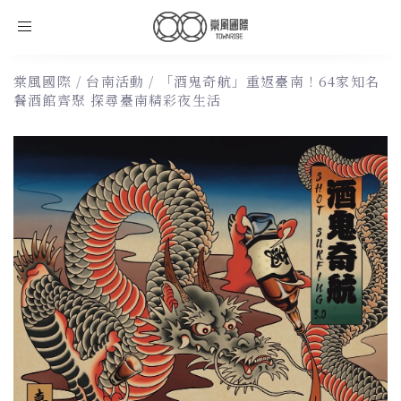
Toggle
navigation
棠風國際
/
台南活動
/
「酒鬼奇航」重返臺南！64家知名
餐酒館齊聚 探尋臺南精彩夜生活