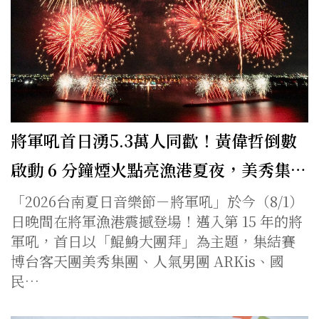
將軍吼首日湧5.3萬人同歡！黃偉哲倒數
啟動 6 分鐘煙火點亮漁港夏夜，美秀集…
「2026台南夏日音樂節－將軍吼」於今（8/1）
日晚間在將軍漁港震撼登場！邁入第 15 年的將
軍吼，首日以「鯤鯓大團拜」為主題，集結賽
博台客天團美秀集團、人氣男團 ARKis、國
民…