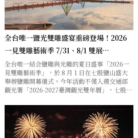
全台唯一鹽光雙雕盛宴重磅登場！2026
一見雙雕藝術季 7/31、8/1 雙展…
全台唯一結合鹽雕與光雕的夏日盛事「2026一
見雙雕藝術季」，於 8 月 1 日在七股鹽山盛大
舉辦鹽雕開幕儀式。今年活動不僅入選交通部
觀光署「2026-2027臺灣觀光雙年曆」，七股…