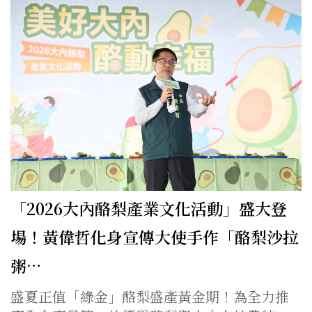
「2026大內酪梨產業文化活動」盛大登
場！黃偉哲化身宣傳大使手作「酪梨沙拉
粥…
盛夏正值「綠金」酪梨盛產黃金期！為全力推