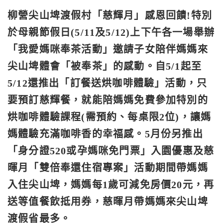
柳營尖山埤渡假村「慈輝月」感恩回饋!特別
於母親節假日(5/11及5/12)上下午各一場舉辦
「我愛媽咪奉茶活動」邀請子女陪伴媽媽來
尖山埤體會「被奉茶」的感動。自5/1起至
5/12還推出「訂餐送烘咖啡體驗」活動，只
要預訂慈輝餐，就能陪媽媽免費參加特別的
烘咖啡體驗課程(需預約、每桌限2位)，讓媽
媽體驗充滿咖啡香的幸福感。5月份另推出
「身分證520或孕媽咪免門票」入園優惠及慈
暉月「雙倍奉還住宿專案」活動期間帶媽媽
入住尖山埤，媽媽每1歲可減免房價20元，再
送等值餐飲抵用券，慈暉月帶媽媽來尖山埤
渡假省最多。