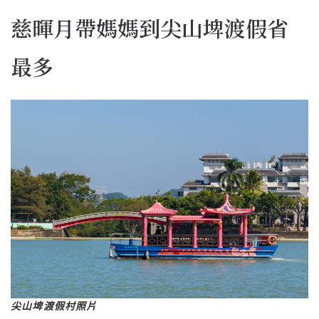
慈暉月帶媽媽到尖山埤渡假省
最多
尖山埤渡假村照片