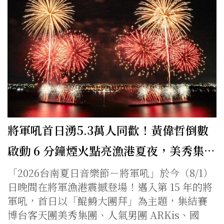
將軍吼首日湧5.3萬人同歡！黃偉哲倒數
啟動 6 分鐘煙火點亮漁港夏夜，美秀集…
「2026台南夏日音樂節－將軍吼」於今（8/1）
日晚間在將軍漁港震撼登場！邁入第 15 年的將
軍吼，首日以「鯤鯓大團拜」為主題，集結賽
博台客天團美秀集團、人氣男團 ARKis、國