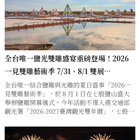
全台唯一鹽光雙雕盛宴重磅登場！2026
一見雙雕藝術季 7/31、8/1 雙展…
全台唯一結合鹽雕與光雕的夏日盛事「2026一
見雙雕藝術季」，於 8 月 1 日在七股鹽山盛大
舉辦鹽雕開幕儀式。今年活動不僅入選交通部
觀光署「2026-2027臺灣觀光雙年曆」，七股…