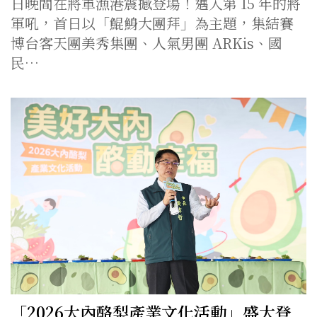
日晚間在將軍漁港震撼登場！邁入第 15 年的將
軍吼，首日以「鯤鯓大團拜」為主題，集結賽
博台客天團美秀集團、人氣男團 ARKis、國
民…
「2026大內酪梨產業文化活動」盛大登