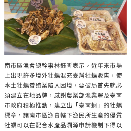
南市區漁會總幹事林鈺昕表示，近年來市場
上出現許多境外牡蠣混充臺灣牡蠣販售，使
本土牡蠣養殖業陷入困境，要破局首先就必
須建立在地品牌，感謝農業部漁業署及臺南
市政府積極推動，建立出「臺南蚵」的牡蠣
標章，讓南市區漁會轄下漁民所生產的優質
牡蠣可以在配合水產品溯源申請機制下得以