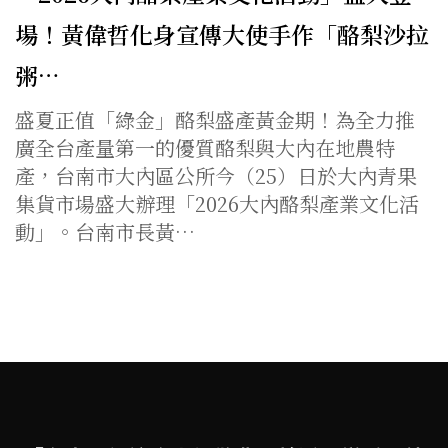
場！黃偉哲化身宣傳大使手作「酪梨沙拉
粥…
盛夏正值「綠金」酪梨盛產黃金期！為全力推
廣全台產量第一的優質酪梨與大內在地農特
產，台南市大內區公所今（25）日於大內青果
集貨市場盛大辦理「2026大內酪梨產業文化活
動」。台南市長黃…