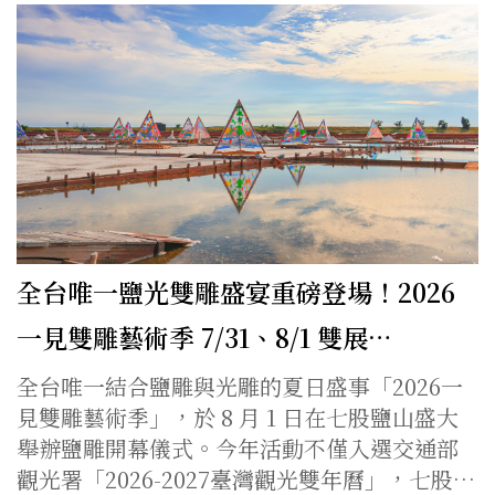
全台唯一鹽光雙雕盛宴重磅登場！2026
一見雙雕藝術季 7/31、8/1 雙展…
全台唯一結合鹽雕與光雕的夏日盛事「2026一
見雙雕藝術季」，於 8 月 1 日在七股鹽山盛大
舉辦鹽雕開幕儀式。今年活動不僅入選交通部
觀光署「2026-2027臺灣觀光雙年曆」，七股…