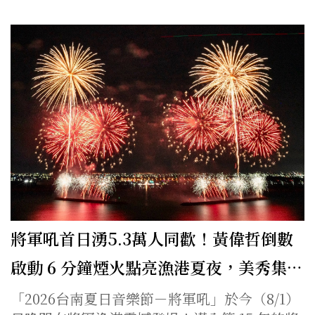
將軍吼首日湧5.3萬人同歡！黃偉哲倒數
啟動 6 分鐘煙火點亮漁港夏夜，美秀集…
「2026台南夏日音樂節－將軍吼」於今（8/1）