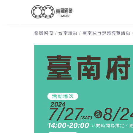
棠風國際
/
台南活動
/
臺南城市走讀導覽活動