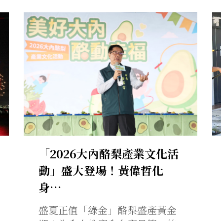
「2026大內酪梨產業文化活
動」盛大登場！黃偉哲化
身…
盛夏正值「綠金」酪梨盛產黃金