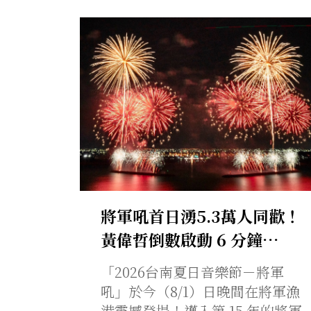
將軍吼首日湧5.3萬人同歡！
黃偉哲倒數啟動 6 分鐘…
「2026台南夏日音樂節－將軍
吼」於今（8/1）日晚間在將軍漁
港震撼登場！邁入第 15 年的將軍