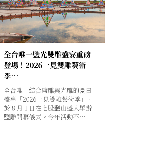
全台唯一鹽光雙雕盛宴重磅
登場！2026一見雙雕藝術
季…
全台唯一結合鹽雕與光雕的夏日
盛事「2026一見雙雕藝術季」，
於 8 月 1 日在七股鹽山盛大舉辦
鹽雕開幕儀式。今年活動不…