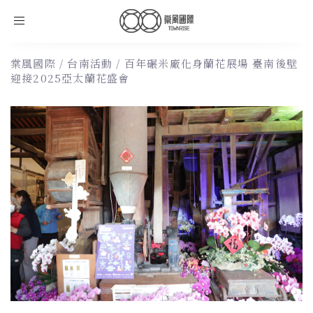
Toggle
navigation
棠風國際
/
台南活動
/
百年碾米廠化身蘭花展場 臺南後壁
迎接2025亞太蘭花盛會