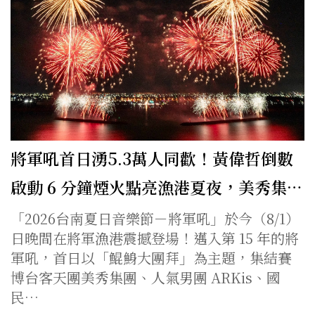
將軍吼首日湧5.3萬人同歡！黃偉哲倒數
啟動 6 分鐘煙火點亮漁港夏夜，美秀集…
「2026台南夏日音樂節－將軍吼」於今（8/1）
日晚間在將軍漁港震撼登場！邁入第 15 年的將
軍吼，首日以「鯤鯓大團拜」為主題，集結賽
博台客天團美秀集團、人氣男團 ARKis、國
民…