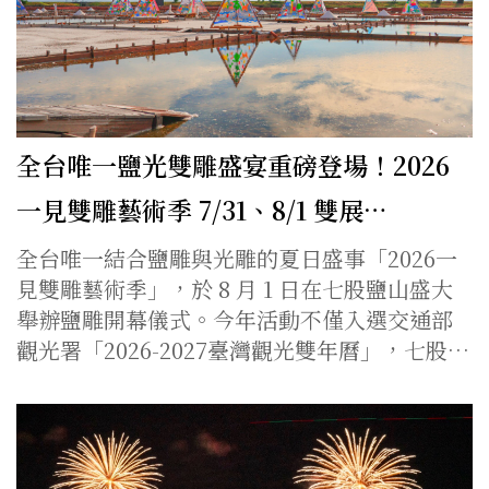
全台唯一鹽光雙雕盛宴重磅登場！2026
一見雙雕藝術季 7/31、8/1 雙展…
全台唯一結合鹽雕與光雕的夏日盛事「2026一
見雙雕藝術季」，於 8 月 1 日在七股鹽山盛大
舉辦鹽雕開幕儀式。今年活動不僅入選交通部
觀光署「2026-2027臺灣觀光雙年曆」，七股…