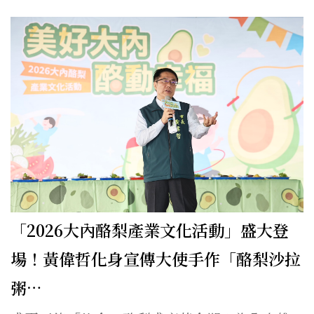
「2026大內酪梨產業文化活動」盛大登
場！黃偉哲化身宣傳大使手作「酪梨沙拉
粥…