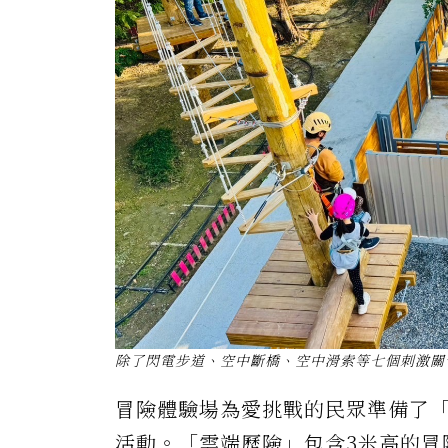
除了閃電步道、空中斷橋、空中滑索等七個刺激關
冒險體驗場為愛挑戰的民眾準備了「
活動。「雲端歷險」包含3米高的冒