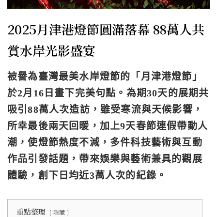
2025月津港燈節圓滿落幕 88萬人共
賞水岸光影盛宴
被譽為
臺灣最美水岸燈節
的「月津港燈節」
於2月16日畫下完美句點。為期
30天
的展期共
吸引
88萬人次
造訪，雖受寒流與天候影響，
所幸最後兩天回暖，加上
9天春節連假
帶動人
潮，使燈節熱度不減，多件科技藝術與互動
作品引發話題，帶來娛樂與藝術兼具的觀展
體驗，創下
日均近3萬人次
的紀錄。
重點整理
隱藏