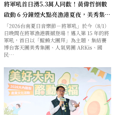
將軍吼首日湧5.3萬人同歡！黃偉哲倒數
啟動 6 分鐘煙火點亮漁港夏夜，美秀集…
「2026台南夏日音樂節－將軍吼」於今（8/1）
日晚間在將軍漁港震撼登場！邁入第 15 年的將
軍吼，首日以「鯤鯓大團拜」為主題，集結賽
博台客天團美秀集團、人氣男團 ARKis、國
民…