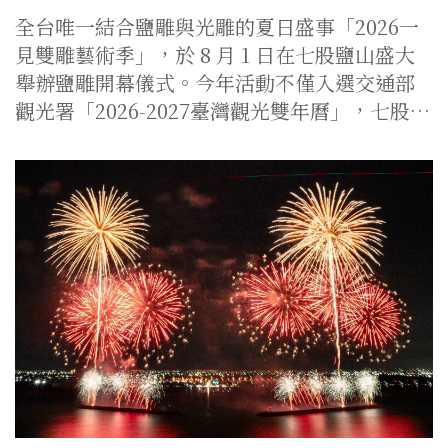
全台唯一結合鹽雕與光雕的夏日盛事「2026一
見雙雕藝術季」，於 8 月 1 日在七股鹽山盛大
舉辦鹽雕開幕儀式。今年活動不僅入選交通部
觀光署「2026-2027臺灣觀光雙年曆」，七股…