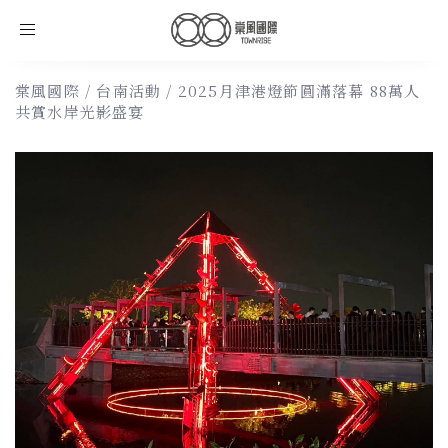
Toggle
navigation
棠風國際
/
台南活動
/
2025月津港燈節圓滿落幕 88萬人
共賞水岸光影盛宴