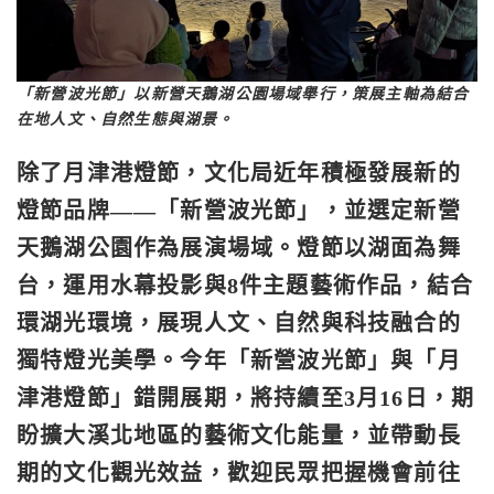
「新營波光節」以新營天鵝湖公園場域舉行，策展主軸為結合
在地人文、自然生態與湖景。
除了月津港燈節，文化局近年積極發展新的
燈節品牌——
「新營波光節」
，並選定
新營
天鵝湖公園
作為展演場域。燈節以
湖面為舞
台
，運用水幕投影與8件主題藝術作品，結合
環湖光環境，展現
人文、自然與科技融合
的
獨特燈光美學。今年「
新營波光節
」與「
月
津港燈節
」
錯開展期
，將持續至
3月16日
，期
盼擴大溪北地區的藝術文化能量，並帶動長
期的文化觀光效益，歡迎民眾把握機會前往