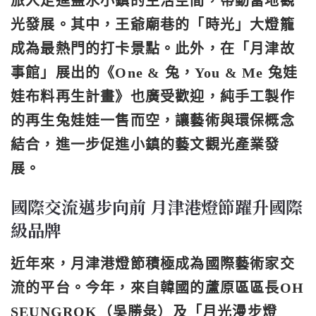
旅人走進鹽水小鎮的生活空間，帶動當地觀
光發展。其中，
王爺廟巷的「時光」大燈籠
成為最熱門的打卡景點。此外，在「
月津故
事館
」展出的《One & 兔，You & Me 兔娃
娃布料再生計畫》也廣受歡迎，純手工製作
的再生兔娃娃一售而空，讓藝術與環保概念
結合，進一步促進小鎮的藝文觀光產業發
展。
國際交流邁步向前 月津港燈節躍升國際
級品牌
近年來，
月津港燈節
積極成為國際藝術家交
流的平台。今年，來自韓國的
蘆原區區長OH
SEUNGROK（吳勝彔）及「月光漫步燈