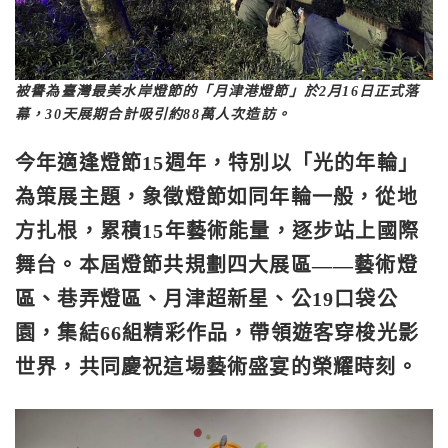
被譽為臺灣最美水岸燈節的「月津港燈節」於2月16日正式落
幕，30天展期合計吸引約88萬人次造訪。
今年適逢燈節
15週年
，特別以「光的年輪」
為策展主題，象徵燈節如同年輪一般，從地
方扎根，累積15年藝術能量，逐步站上國際
舞台。本屆燈節共規劃
四大展區——
藝術燈
區、巷弄燈區、月津超新星、公19口袋公
園
，集結
66組精彩作品
，帶領遊客穿梭光影
世界，共同慶祝這場藝術盛宴的榮耀時刻。