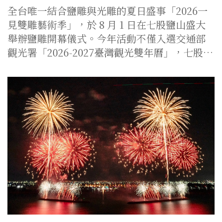
全台唯一結合鹽雕與光雕的夏日盛事「2026一
見雙雕藝術季」，於 8 月 1 日在七股鹽山盛大
舉辦鹽雕開幕儀式。今年活動不僅入選交通部
觀光署「2026-2027臺灣觀光雙年曆」，七股…