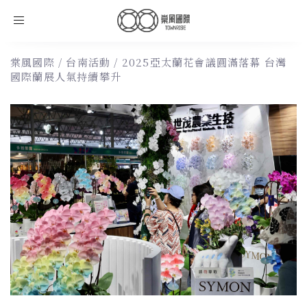
Toggle
navigation
棠風國際
/
台南活動
/
2025亞太蘭花會議圓滿落幕 台灣
國際蘭展人氣持續攀升