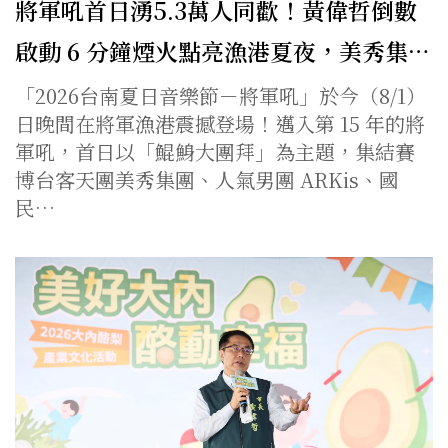
將軍吼首日湧5.3萬人同歡！黃偉哲倒數
啟動 6 分鐘煙火點亮漁港夏夜，美秀集…
「2026台南夏日音樂節－將軍吼」於今（8/1）
日晚間在將軍漁港震撼登場！邁入第 15 年的將
軍吼，首日以「鯤鯓大團拜」為主題，集結賽
博台客天團美秀集團、人氣男團 ARKis、國
民…