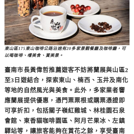
東山區175東山咖啡公路沿途有20多家景觀餐廳及咖啡廳，可
以喝咖啡、嚐美食、賞美景。
臺南市長黃偉哲推薦遊客不妨將蘭展與山區2
至3日遊結合，探索東山、楠西、玉井及南化
等地的自然風光與美食。此外，多家業者響
應蘭展提供優惠，憑門票票根或購票憑證即
可享折扣，包括關子嶺紅雞城、林桂園石泉
會館、東香貓咖啡園區、阿月芒果冰、左鎮
驛站等，讓旅客能夠在賞花之餘，享受臺南