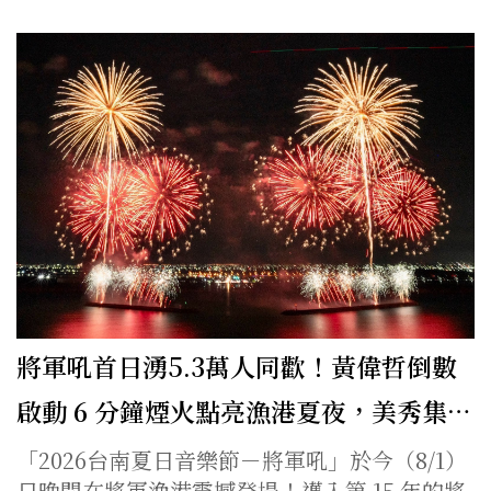
將軍吼首日湧5.3萬人同歡！黃偉哲倒數
啟動 6 分鐘煙火點亮漁港夏夜，美秀集…
「2026台南夏日音樂節－將軍吼」於今（8/1）
日晚間在將軍漁港震撼登場！邁入第 15 年的將