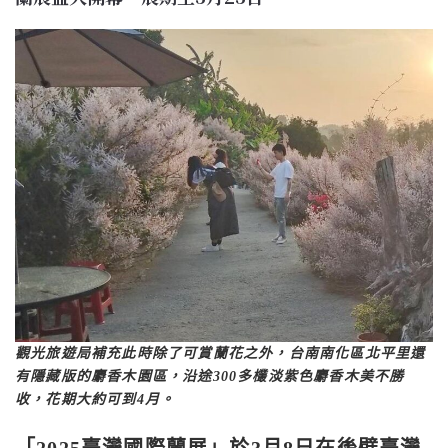
觀光旅遊局補充此時除了可賞蘭花之外，台南南化區北平里還
有隱藏版的麝香木園區，沿途300多欉淡紫色麝香木美不勝
收，花期大約可到4月。