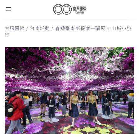
Toggle
navigation
棠風國際
/
台南活動
/
春遊臺南新提案—蘭展 x 山城小旅
行