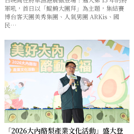
軍吼，首日以「鯤鯓大團拜」為主題，集結賽
博台客天團美秀集團、人氣男團 ARKis、國
民…
「2026大內酪梨產業文化活動」盛大登