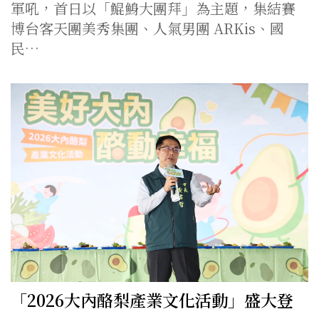
軍吼，首日以「鯤鯓大團拜」為主題，集結賽
博台客天團美秀集團、人氣男團 ARKis、國
民…
「2026大內酪梨產業文化活動」盛大登