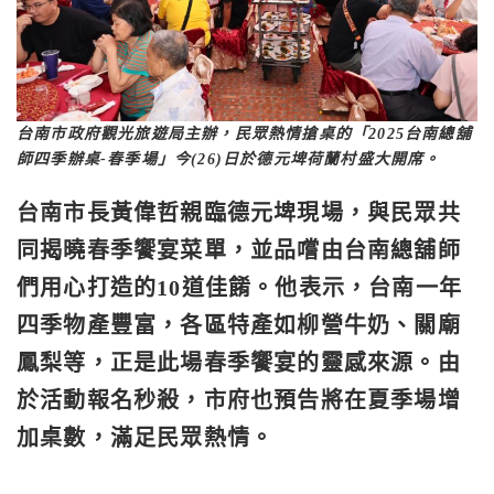
台南市政府觀光旅遊局主辦，民眾熱情搶桌的「2025台南總舖
師四季辦桌-春季場」今(26)日於德元埤荷蘭村盛大開席。
台南市長黃偉哲親臨德元埤現場，與民眾共
同揭曉春季饗宴菜單，並品嚐由台南總舖師
們用心打造的10道佳餚。他表示，台南一年
四季物產豐富，各區特產如柳營牛奶、關廟
鳳梨等，正是此場春季饗宴的靈感來源。由
於活動報名秒殺，市府也預告將在夏季場增
加桌數，滿足民眾熱情。