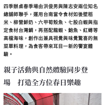
四季辦桌春季場由洪俊男與陳志安兩位知名
總舖師聯手，運用台南當令食材如後壁稻
米、柳營鮮奶、六甲筍殼魚、七股白蝦與指
定食材台灣鯛，再搭配龍蝦、鮑魚、紅蟳等
高檔海味，創作出兼具視覺與味覺驚喜的無
菜單料理，為食客帶來耳目一新的饗宴體
驗。
親子活動與自然體驗同步登
場 打造全方位春日樂趣