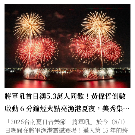
將軍吼首日湧5.3萬人同歡！黃偉哲倒數
啟動 6 分鐘煙火點亮漁港夏夜，美秀集…
「2026台南夏日音樂節－將軍吼」於今（8/1）
日晚間在將軍漁港震撼登場！邁入第 15 年的將