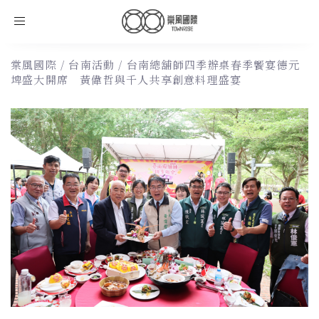
Toggle
navigation
棠風國際
/
台南活動
/
台南總舖師四季辦桌春季饗宴德元
埤盛大開席 黃偉哲與千人共享創意料理盛宴