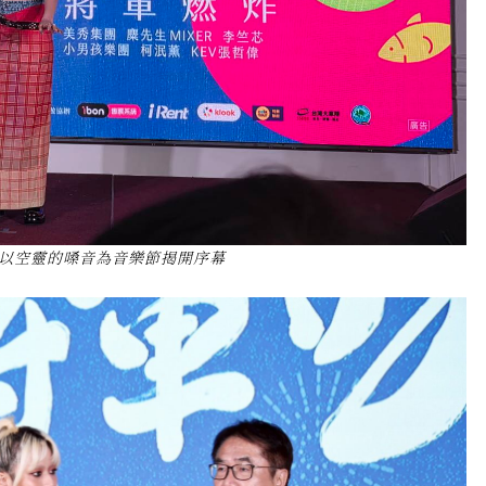
，以空靈的嗓音為音樂節揭開序幕