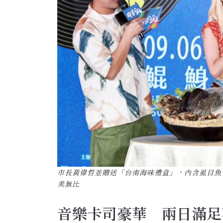
市長黃偉哲並贈送「台南海味禮盒」，內含虱目魚
美無比
音樂卡司豪華 兩日滿足