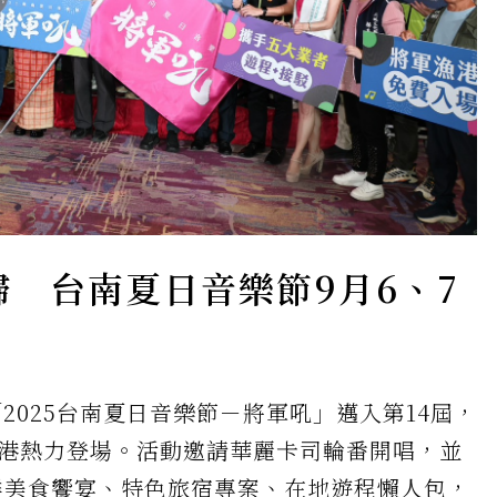
歸 台南夏日音樂節9月6、7
025台南夏日音樂節－將軍吼」邁入第14屆，
漁港熱力登場。活動邀請華麗卡司輪番開唱，並
鮮美食饗宴、特色旅宿專案、在地遊程懶人包，