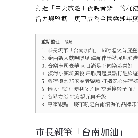
打造「白天旅遊＋夜晚音樂」的沉
活力與堅韌，更已成為全國樂迷年
重點整理
隱藏
1.
市長親筆「台南加油」 16吋煙火首度登
2.
金曲新人獻唱暖場 海鮮伴手禮展現漁
3.
音樂卡司豪華 兩日滿足不同樂迷喜好
4.
濱海小鎮新風貌 串聯周邊景點打造旅
5.
旅宿優惠25家業者響應 打造安心住宿
6.
懶人包遊程便利又超值 交通接駁全面升
7.
各界力挺 地方觀光再升級
8.
專家觀點：將軍吼是台南濱海的品牌印
市長親筆「台南加油」 