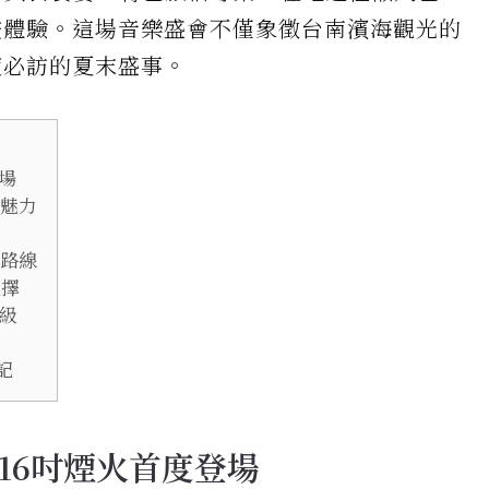
浸體驗。這場音樂盛會不僅象徵台南濱海觀光的
度必訪的夏末盛事。
場
港魅力
遊路線
選擇
級
記
16吋煙火首度登場