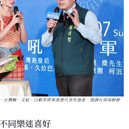
、台灣鯛、文蛤、白蝦等將軍漁港代表性漁產，強調台南海鮮鮮
不同樂迷喜好