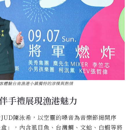
客體驗台南漁港小鎮獨特的淳樸與熱情
伴手禮展現漁港魅力
JUD陳泳希，以空靈的嗓音為音樂節揭開序
禮盒」，內含虱目魚、台灣鯛、文蛤、白蝦等將