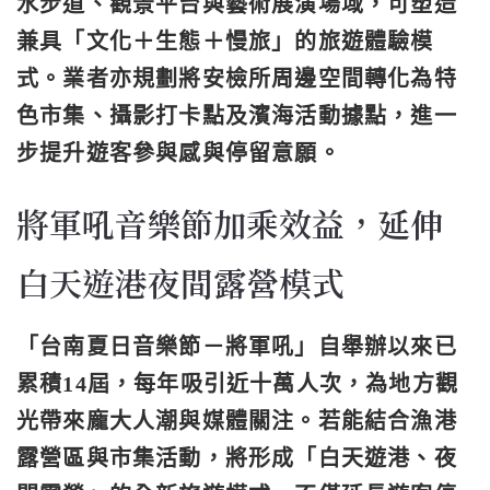
水步道、觀景平台與藝術展演場域，可塑造
兼具「文化＋生態＋慢旅」的旅遊體驗模
式。業者亦規劃將安檢所周邊空間轉化為特
色市集、攝影打卡點及濱海活動據點，進一
步提升遊客參與感與停留意願。
將軍吼音樂節加乘效益，延伸
白天遊港夜間露營模式
「台南夏日音樂節－將軍吼」自舉辦以來已
累積14屆，每年吸引近十萬人次，為地方觀
光帶來龐大人潮與媒體關注。若能結合漁港
露營區與市集活動，將形成「白天遊港、夜