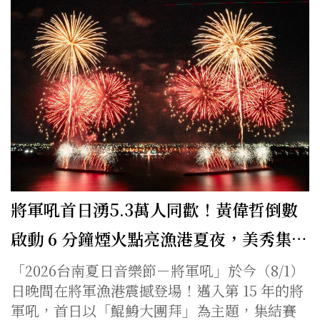
將軍吼首日湧5.3萬人同歡！黃偉哲倒數
啟動 6 分鐘煙火點亮漁港夏夜，美秀集…
「2026台南夏日音樂節－將軍吼」於今（8/1）
日晚間在將軍漁港震撼登場！邁入第 15 年的將
軍吼，首日以「鯤鯓大團拜」為主題，集結賽