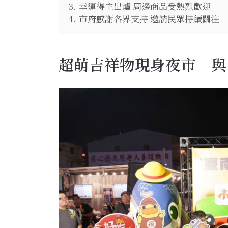
3.
幸運得主出爐 周邊商品受熱烈歡迎
4.
市府感謝各界支持 邀請民眾持續關注
超萌吉祥物現身夜市 與