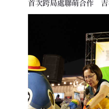
首次跨局處聯萌合作 吉