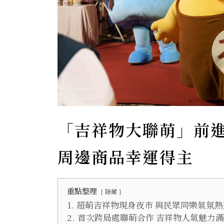
「吉祥物大聯萌」前
周邊商品幸運得主
重點整理
隱藏
1.
超萌吉祥物現身夜市 與民眾同樂氣氛熱
2.
首次跨局處聯萌合作 吉祥物人氣魅力