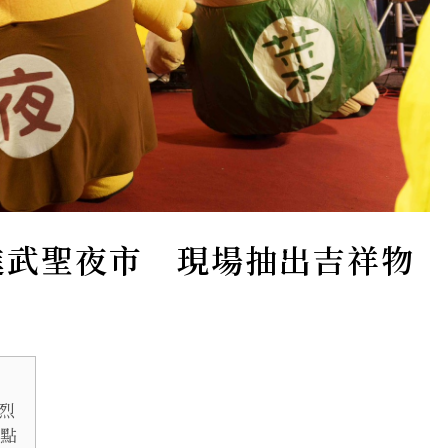
進武聖夜市 現場抽出吉祥物
烈
滿點