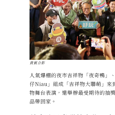
貴賓合影
人氣爆棚的夜市吉祥物「夜奇鴨」
仔Niau」組成「吉祥物大聯萌」
物舞台表演，還舉辦最受期待的抽
品帶回家。