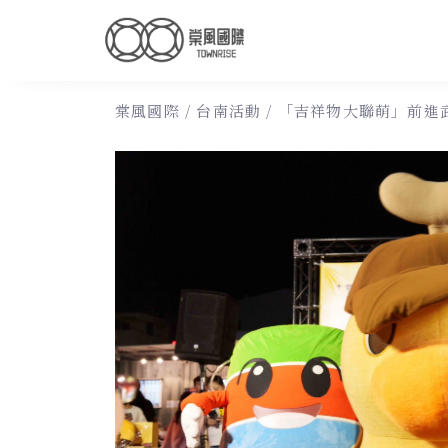
棠風國際
/
台南活動
/
「吉祥物大聯萌」前進