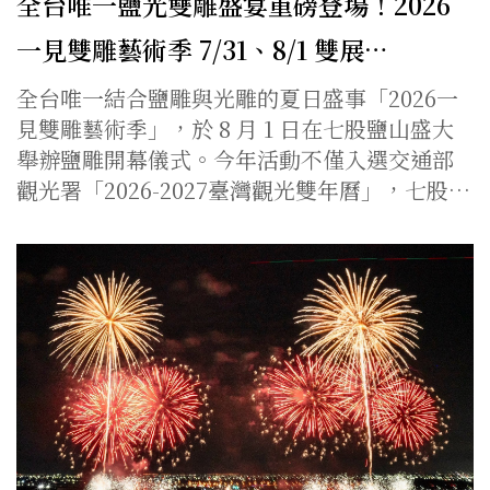
全台唯一鹽光雙雕盛宴重磅登場！2026
一見雙雕藝術季 7/31、8/1 雙展…
全台唯一結合鹽雕與光雕的夏日盛事「2026一
見雙雕藝術季」，於 8 月 1 日在七股鹽山盛大
舉辦鹽雕開幕儀式。今年活動不僅入選交通部
觀光署「2026-2027臺灣觀光雙年曆」，七股…