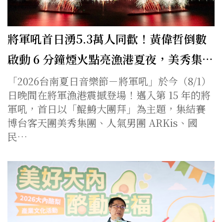
將軍吼首日湧5.3萬人同歡！黃偉哲倒數
啟動 6 分鐘煙火點亮漁港夏夜，美秀集…
「2026台南夏日音樂節－將軍吼」於今（8/1）
日晚間在將軍漁港震撼登場！邁入第 15 年的將
軍吼，首日以「鯤鯓大團拜」為主題，集結賽
博台客天團美秀集團、人氣男團 ARKis、國
民…