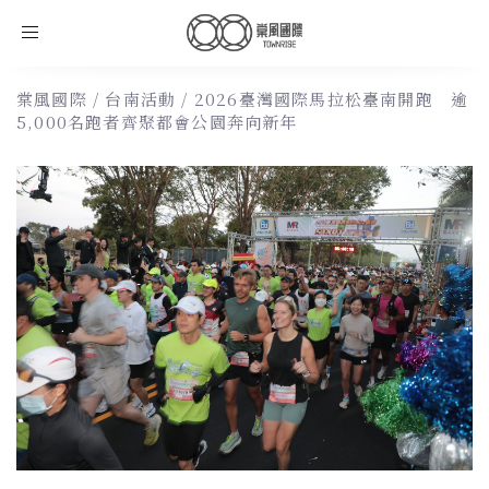
Toggle
navigation
棠風國際
/
台南活動
/
2026臺灣國際馬拉松臺南開跑 逾
5,000名跑者齊聚都會公園奔向新年