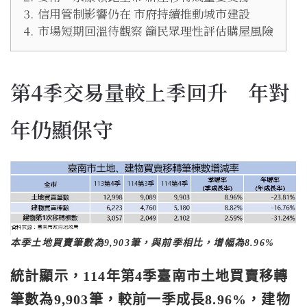
3.
信用管制影響仍在 市府持續推動城市建設
4.
市場短期回溫待觀察 籲民眾理性評估購屋風險
第4季交易量較上季回升 年對
年仍顯保守
本季土地買賣筆數為9,903筆，與前季相比，增幅為8.96%
統計顯示，114年第4季臺南市土地買賣移轉
筆數為9,903筆，較前一季成長8.96%，建物