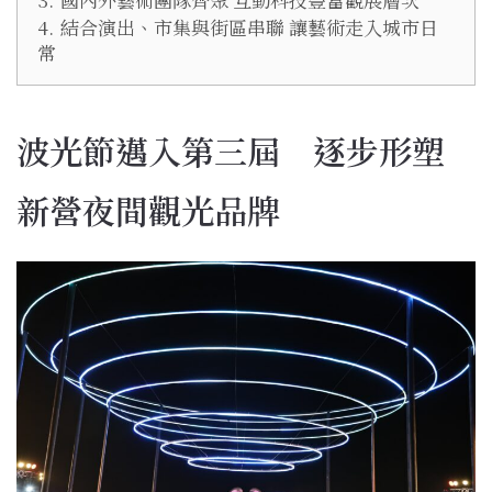
4.
結合演出、市集與街區串聯 讓藝術走入城市日
常
波光節邁入第三屆 逐步形塑
新營夜間觀光品牌