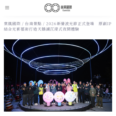
Toggle
navigation
棠風國際
/
台南景點
/
2026新營波光節正式登場 原創IP
結合光影藝術打造天鵝湖沉浸式夜間體驗