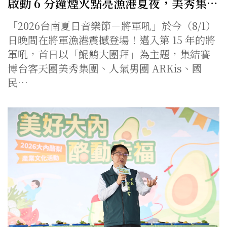
啟動 6 分鐘煙火點亮漁港夏夜，美秀集…
「2026台南夏日音樂節－將軍吼」於今（8/1）
日晚間在將軍漁港震撼登場！邁入第 15 年的將
軍吼，首日以「鯤鯓大團拜」為主題，集結賽
博台客天團美秀集團、人氣男團 ARKis、國
民…