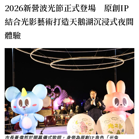
2026新營波光節正式登場 原創IP
結合光影藝術打造天鵝湖沉浸式夜間
體驗
市長黃偉哲於開幕儀式致詞，身旁為原創IP角色「光兔