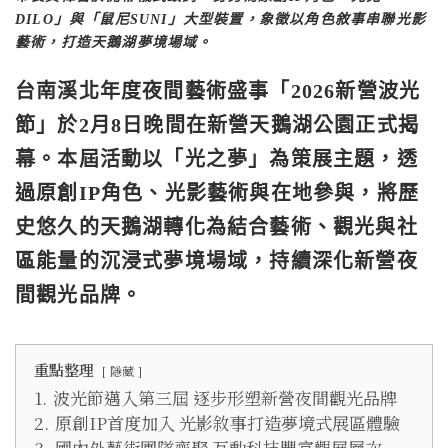
DILO」與「鼠尼SUNI」大型裝置，象徵以角色敘事串聯光影
藝術，打造天鵝湖夢境場域。
台南溪北年度夜間藝術盛事「2026新營波光
節」於2月8日晚間在新營天鵝湖公園正式揭
幕。本屆活動以「光之夢」為策展主題，透
過原創IP角色、光影藝術與在地參與，將歷
史悠久的天鵝湖轉化為結合藝術、觀光與社
區能量的沉浸式夢境場域，持續深化新營夜
間觀光品牌。
重點整理
隱藏
1.
波光節邁入第三屆 逐步形塑新營夜間觀光品牌
2.
原創IP首度加入 光影敘事打造夢境式展區體驗
3.
國內外藝術團隊齊聚 互動科技豐富觀展層次