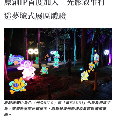
原創IP首度加入 光影敘事打
造夢境式展區體驗
原創插畫IP角色「光兔DILO」與「鼠尼SUNI」化身為燈區主
角，穿梭於林間光環境中，為新營波光節增添童趣與療癒氛
圍。