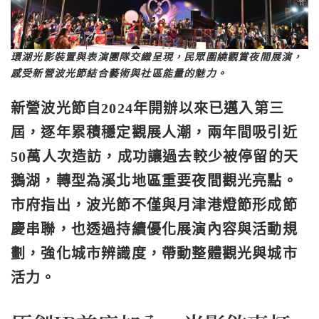
環湖光影裝置與表演團隊交織呈現，民眾圍繞觀賞夜間展演，
感受新營波光節結合藝術與社區能量的魅力。
新營波光節自2024年開辦以來已邁入第三
屆，逐年累積穩定觀展人潮，兩年間吸引近
50萬人次造訪，成功讓過去較少被停留的天
鵝湖，轉型為溪北地區重要夜間觀光亮點。
市府指出，波光節不僅與月津港燈節形成節
慶串聯，也透過持續優化展演內容與活動規
劃，強化城市辨識度，帶動整體觀光與城市
活力。