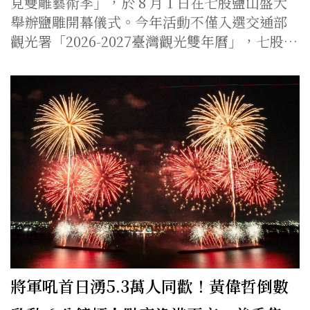
見雙雕藝術季」，於 8 月 1 日在七股鹽山盛大
舉辦鹽雕開幕儀式。今年活動不僅入選交通部
觀光署「2026-2027臺灣觀光雙年曆」，七股…
將軍吼首日湧5.3萬人同歡！黃偉哲倒數