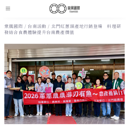
Toggle
navigation
棠風國際
/
台南活動
/
北門紅蔥頭產地行銷登場 料理研
發結合食農體驗提升台南農產價值