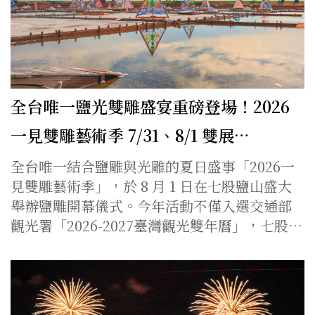
全台唯一鹽光雙雕盛宴重磅登場！2026
一見雙雕藝術季 7/31、8/1 雙展…
全台唯一結合鹽雕與光雕的夏日盛事「2026一
見雙雕藝術季」，於 8 月 1 日在七股鹽山盛大
舉辦鹽雕開幕儀式。今年活動不僅入選交通部
觀光署「2026-2027臺灣觀光雙年曆」，七股…