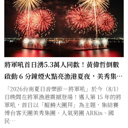
將軍吼首日湧5.3萬人同歡！黃偉哲倒數
啟動 6 分鐘煙火點亮漁港夏夜，美秀集…
「2026台南夏日音樂節－將軍吼」於今（8/1）
日晚間在將軍漁港震撼登場！邁入第 15 年的將
軍吼，首日以「鯤鯓大團拜」為主題，集結賽
博台客天團美秀集團、人氣男團 ARKis、國
民…