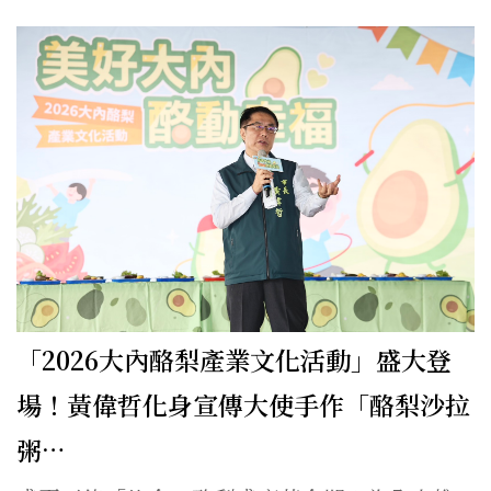
「2026大內酪梨產業文化活動」盛大登
場！黃偉哲化身宣傳大使手作「酪梨沙拉
粥…