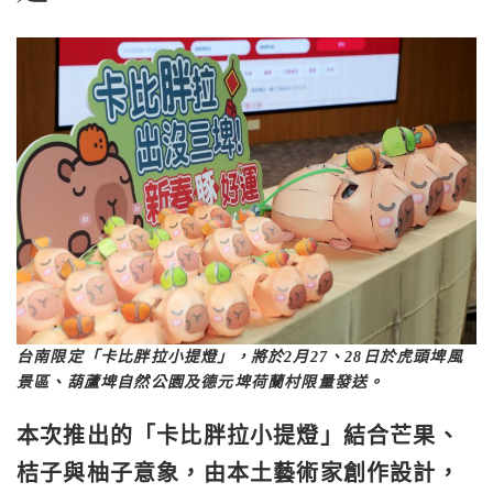
台南限定「卡比胖拉小提燈」，將於2月27、28日於虎頭埤風
景區、葫蘆埤自然公園及德元埤荷蘭村限量發送。
本次推出的「卡比胖拉小提燈」結合芒果、
桔子與柚子意象，由本土藝術家創作設計，