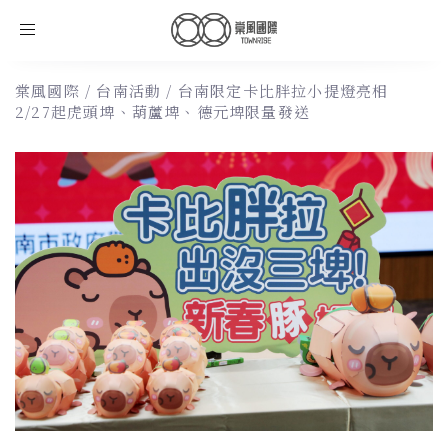
Toggle
navigation
棠風國際
/
台南活動
/
台南限定卡比胖拉小提燈亮相
2/27起虎頭埤、葫蘆埤、德元埤限量發送