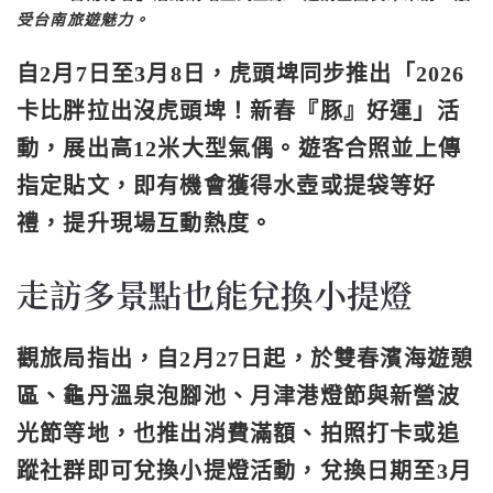
受台南旅遊魅力。
自2月7日至3月8日，虎頭埤同步推出「2026
卡比胖拉出沒虎頭埤！新春『豚』好運」活
動，展出高12米大型氣偶。遊客合照並上傳
指定貼文，即有機會獲得水壺或提袋等好
禮，提升現場互動熱度。
走訪多景點也能兌換小提燈
觀旅局指出，自2月27日起，於
雙春濱海遊憩
區
、
龜丹溫泉泡腳池
、
月津港燈節
與
新營波
光節
等地，也推出消費滿額、拍照打卡或追
蹤社群即可兌換小提燈活動，兌換日期至3月