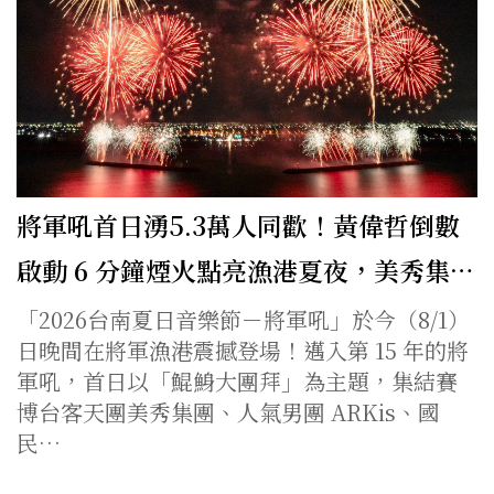
將軍吼首日湧5.3萬人同歡！黃偉哲倒數
啟動 6 分鐘煙火點亮漁港夏夜，美秀集…
「2026台南夏日音樂節－將軍吼」於今（8/1）
日晚間在將軍漁港震撼登場！邁入第 15 年的將
軍吼，首日以「鯤鯓大團拜」為主題，集結賽
博台客天團美秀集團、人氣男團 ARKis、國
民…