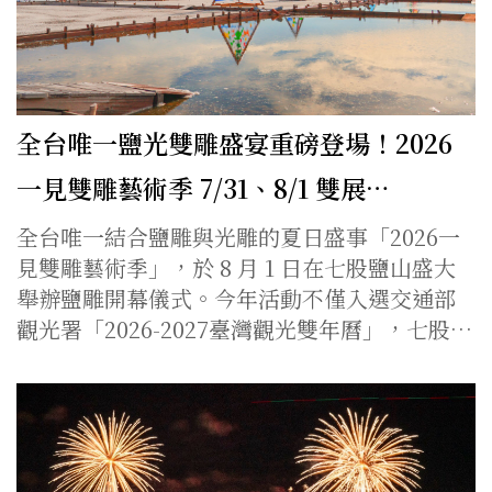
全台唯一鹽光雙雕盛宴重磅登場！2026
一見雙雕藝術季 7/31、8/1 雙展…
全台唯一結合鹽雕與光雕的夏日盛事「2026一
見雙雕藝術季」，於 8 月 1 日在七股鹽山盛大
舉辦鹽雕開幕儀式。今年活動不僅入選交通部
觀光署「2026-2027臺灣觀光雙年曆」，七股…