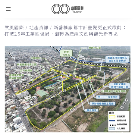
Toggle
navigation
棠風國際
/
地產資訊
/
新營糖廠都市計畫變更正式啟動：
打破25年工業區僵局，翻轉為產經文創與觀光新專區