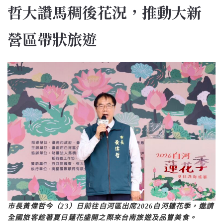
哲大讚馬稠後花況，推動大新
營區帶狀旅遊
市長黃偉哲今（23）日前往白河區出席2026白河蓮花季，邀請
全國旅客趁著夏日蓮花盛開之際來台南旅遊及品嘗美食。