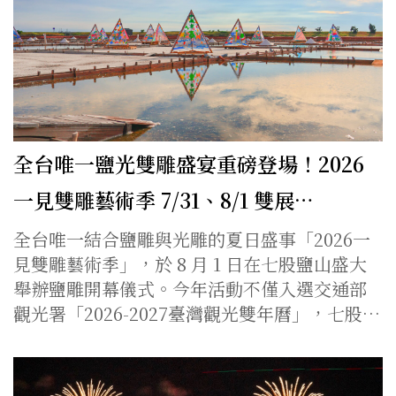
全台唯一鹽光雙雕盛宴重磅登場！2026
一見雙雕藝術季 7/31、8/1 雙展…
全台唯一結合鹽雕與光雕的夏日盛事「2026一
見雙雕藝術季」，於 8 月 1 日在七股鹽山盛大
舉辦鹽雕開幕儀式。今年活動不僅入選交通部
觀光署「2026-2027臺灣觀光雙年曆」，七股…