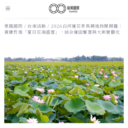
Toggle
navigation
棠風國際
/
台南活動
/
2026白河蓮花季馬稠後熱鬧開鑼：
黃偉哲推「夏日花海盛宴」，結合蓮田饗宴與大新營觀光