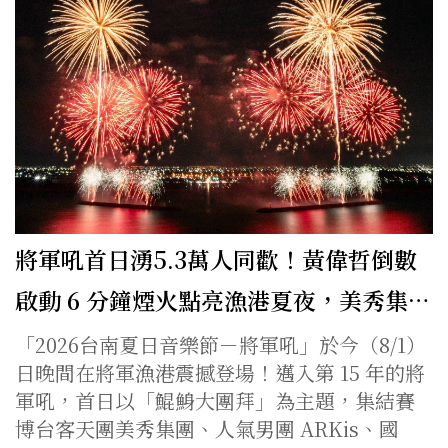
將軍吼首日湧5.3萬人同歡！黃偉哲倒數
啟動 6 分鐘煙火點亮漁港夏夜，美秀集…
「2026台南夏日音樂節－將軍吼」於今（8/1）
日晚間在將軍漁港震撼登場！邁入第 15 年的將
軍吼，首日以「鯤鯓大團拜」為主題，集結賽
博台客天團美秀集團、人氣男團 ARKis、國