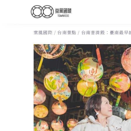
棠風國際
/
台南景點
/
台南普濟殿：臺南最早