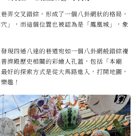
道巷弄交叉錯綜，形成了一個八卦網狀的格局，
網穴」，而這個位置也被認為是「鳳凰城」，象
會發現四通八達的巷道宛如一個八卦網般錯綜複
與普濟殿歷史相關的彩繪人孔蓋，包括「本廟
。最好的探索方式是從大馬路進入，打開地圖，
的樂趣！