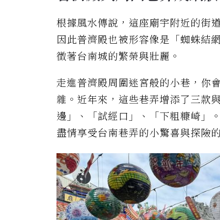
根據風水傳說，這座廟宇附近的街
因此普濟殿也被形容像是「蜘蛛結
徵著台南城的繁榮與壯麗。
走進普濟殿周圍迷宮般的小巷，你
雜。近年來，這些巷弄增添了三款
邊」、「試經口」、「下粗糠崎」
盡情享受台南巷弄的小驚喜與探險