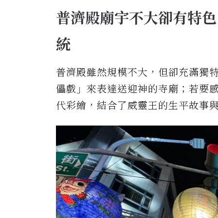
普濟殿廟宇不大卻有特色
統
普濟殿雖然規模不大，但卻充滿獨
儡戲」來表達送迎神的寺廟；若要
代彩繪，結合了威靈王的生平故事