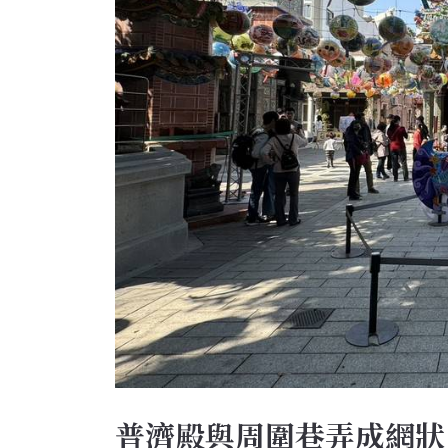
普濟殿與周圍巷弄成網狀