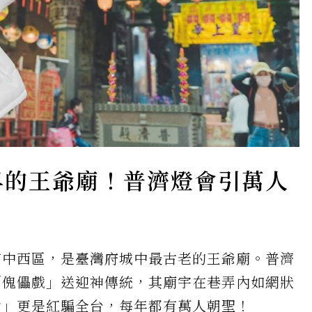
早的王爺廟！普濟燈會引萬人
市中西區，是臺灣府城中最古老的王爺廟。普濟
「傀儡戲」送迎神傳統，其廟宇在巷弄內如網狀
會」更是紅騙全台，每年都有萬人朝聖！