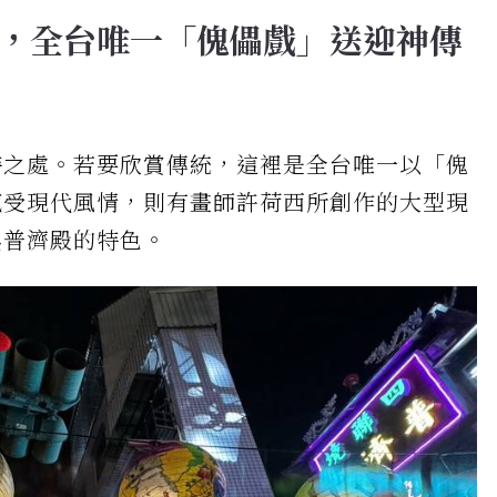
，全台唯一「傀儡戲」送迎神傳
特之處。若要欣賞傳統，這裡是全台唯一以「傀
感受現代風情，則有畫師許荷西所創作的大型現
與普濟殿的特色。