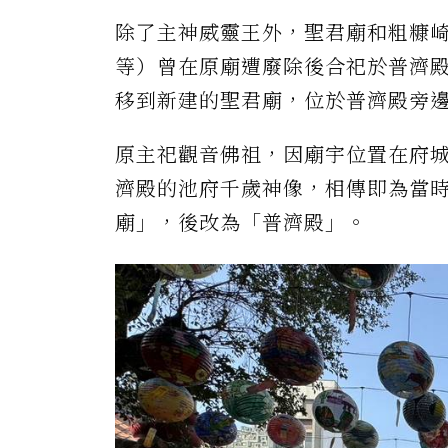
除了主神威靈王外，聖君廟和粗糠
等）曾在原廟遭廢除後合祀於普濟殿
移到新建的聖君廟，位於普濟殿旁
原主祀觀音佛祖，因廟宇位置在府
濟殿的池府千歲神像，相傳即為當
廟」，後改為「普濟殿」。