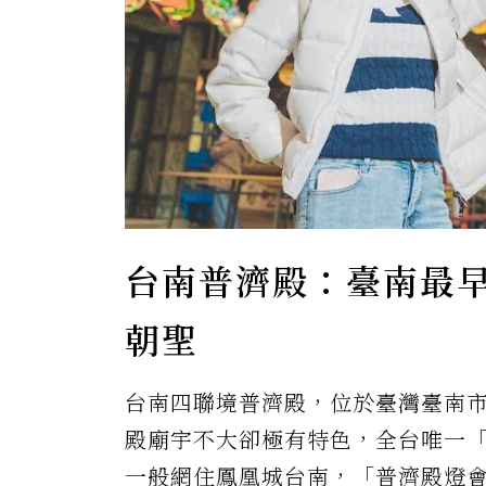
台南普濟殿：臺南最
朝聖
台南四聯境普濟殿，位於臺灣臺南
殿廟宇不大卻極有特色，全台唯一
一般網住鳳凰城台南，「普濟殿燈