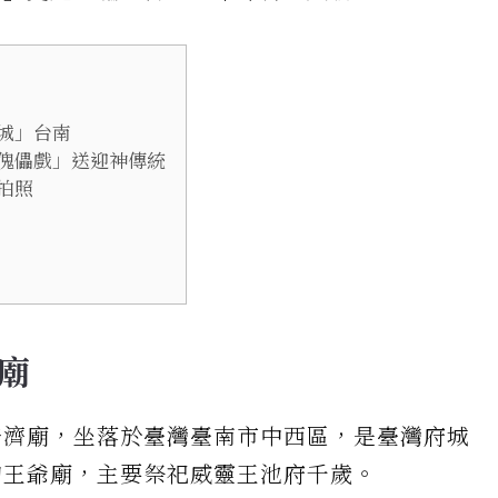
城」台南
傀儡戲」送迎神傳統
拍照
廟
普濟廟，坐落於臺灣臺南市中西區，是臺灣府城
的王爺廟，主要祭祀威靈王池府千歲。