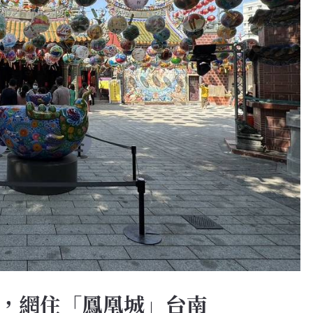
，網住「鳳凰城」台南