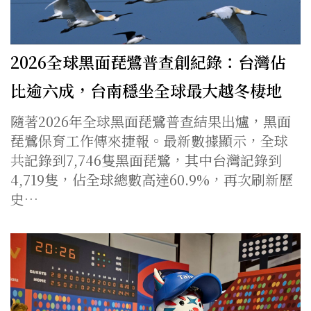
2026全球黑面琵鷺普查創紀錄：台灣佔
比逾六成，台南穩坐全球最大越冬棲地
隨著2026年全球黑面琵鷺普查結果出爐，黑面
琵鷺保育工作傳來捷報。最新數據顯示，全球
共記錄到7,746隻黑面琵鷺，其中台灣記錄到
4,719隻，佔全球總數高達60.9%，再次刷新歷
史…