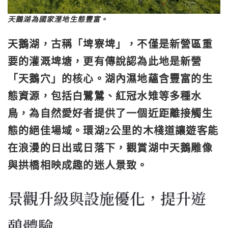
天鵝湖為國家溼地生態豐富。
天鵝湖，古稱「埤寮埤」，不僅是新營區重
要的灌溉埤塘，更有傳說認為此地是新營
「天鵝穴」的核心。湖內濕地蘊含豐富的生
態資源，包括白鷺鷥、紅冠水雉等多種水
鳥，為自然愛好者提供了一個近距離接觸生
態的絕佳場域。環湖2公里的木棧道讓遊客能
在浪漫的日出或日落下，觀賞湖中天鵝雕像
與拱橋相映成趣的迷人景致。
景觀升級與設施優化，提升遊
憩體驗