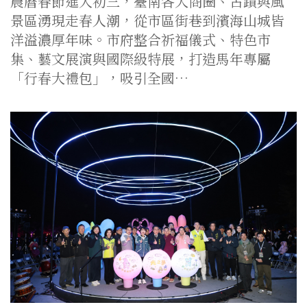
農曆春節進入初三，臺南各大商圈、古蹟與風
景區湧現走春人潮，從市區街巷到濱海山城皆
洋溢濃厚年味。市府整合祈福儀式、特色市
集、藝文展演與國際級特展，打造馬年專屬
「行春大禮包」，吸引全國…