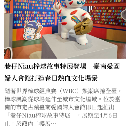
巷仔Niau棒球故事特展登場 臺南愛國
婦人會館打造春日熱血文化場景
隨著世界棒球經典賽（WBC）熱潮席捲全臺，
棒球風潮從球場延伸至城市文化場域。位於臺
南的市定古蹟臺南愛國婦人會館即日起推出
「巷仔Niau棒球故事特展」，展期至4月6日
止，於館內二樓展…