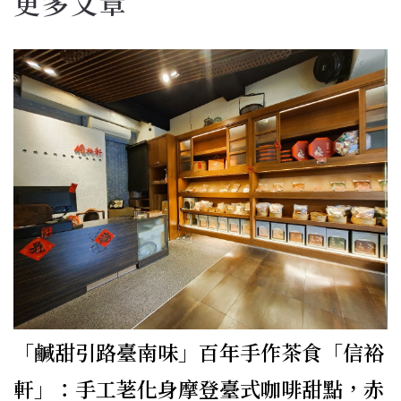
更多文章
「鹹甜引路臺南味」百年手作茶食「信裕
軒」：手工荖化身摩登臺式咖啡甜點，赤