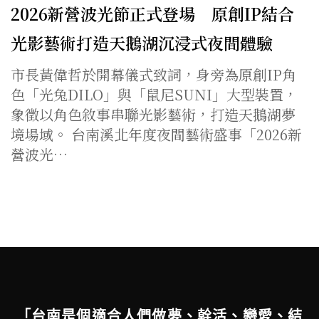
2026新營波光節正式登場 原創IP結合
光影藝術打造天鵝湖沉浸式夜間體驗
市長黃偉哲於開幕儀式致詞，身旁為原創IP角
色「光兔DILO」與「鼠尼SUNI」大型裝置，
象徵以角色敘事串聯光影藝術，打造天鵝湖夢
境場域。 台南溪北年度夜間藝術盛事「2026新
營波光…
「台南是個適合人們做夢、幹活、戀愛、結