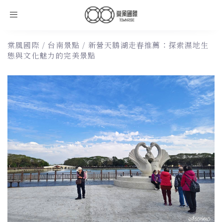
Toggle
navigation
棠風國際
/
台南景點
/
新營天鵝湖走春推薦：探索濕地生
態與文化魅力的完美景點