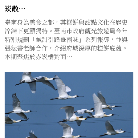
崁散…
臺南身為美食之都，其糕餅與甜點文化在歷史
淬鍊下更顯獨特。臺南市政府觀光旅遊局今年
特別規劃「鹹甜引路臺南味」系列報導，並與
張耘書老師合作，介紹府城深厚的糕餅底蘊。
本期聚焦於赤崁樓對面…